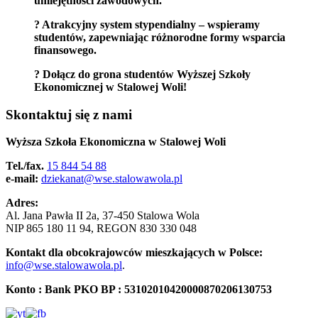
umiejętności zawodowych.
? Atrakcyjny system stypendialny – wspieramy
studentów, zapewniając różnorodne formy wsparcia
finansowego.
? Dołącz do grona studentów Wyższej Szkoły
Ekonomicznej w Stalowej Woli!
Skontaktuj się z nami
Wyższa Szkoła Ekonomiczna w Stalowej Woli
Tel./fax.
15 844 54 88
e-mail:
dziekanat@wse.stalowawola.pl
Adres:
Al. Jana Pawła II 2a, 37-450 Stalowa Wola
NIP 865 180 11 94, REGON 830 330 048
Kontakt dla obcokrajowców mieszkających w Polsce:
info@wse.stalowawola.pl
.
Konto : Bank PKO BP : 53102010420000870206130753