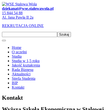
dziekanat@wse.stalowawola.pl
15 844 54 88
Al. Jana Pawła II 2a
REKRUTACJA ONLINE
Szukaj
Home
O uczelni
Studia
Studia w 1,5 roku
Jakość kształcenia
Rada Biznesu
Aktualności
Strefa Studenta
BIP
Kontakt
Kontakt
Wyższa Szkoła Ekonomiczna w Stalowej